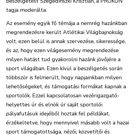
beszélgetést Szegedinszki Krisztián, a PROKON
tagja moderálta.
Az esemény egyik fő témája a nemrég hazánkban
megrendezésre került Atlétikai Világbajnokság
volt, ezen belül is annak szervezése, sikeressége,
és az, hogy ezen világesemény megrendezése
milyen hatást tud gyakorolni hazánk jövőjére a
sport világában. Ezen kívül a beszélgetés során
többször is felmerült, hogy napjainkban milyen
lehetőségeket, és támogatási formákat kapnak a
sportolók. Ezzel kapcsolatosan vezérigazgató-
helyettes úr és elnök úr saját sportolói
pályafutásuk idejéből hoztak fel példákat,
érzékeltetve, hogy mennyivel másabb volt a hazai
sport támogatottsága, nézői, közvetítői és